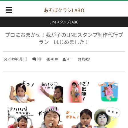
あそぼクラシLABO
LineスタンプLABO
プロにおまかせ！我が子のLINEスタンプ制作代行プ
ラン はじめました！
2019年6月8日
0件
4130
スー
約4分