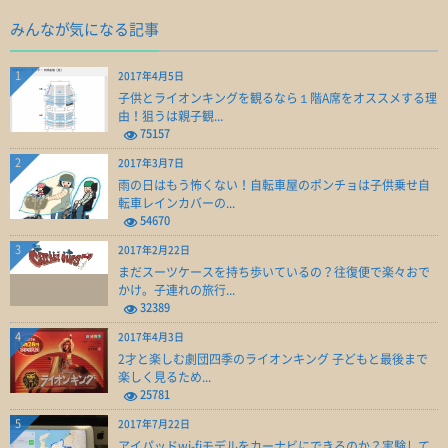
みんなが気になる記事
1
2017年4月5日
子供とライオンキングを観るなら１階A席をオススメする理
由！狙うは親子観...
75157
2
2017年3月7日
雨の日はもう怖くない！自転車屋のポンチョは子供乗せ自
転車レインカバーの...
54670
3
2017年2月22日
まだスーツケースを持ち歩いているの？往復便で楽々おで
かけ。子連れの旅行...
32389
4
2017年4月3日
2才と楽しむ劇団四季のライオンキング 子どもと最後まで
楽しく見るため...
25781
5
2017年7月22日
アイパッドwi-fiモデルをカーナビにできるのか？実験して