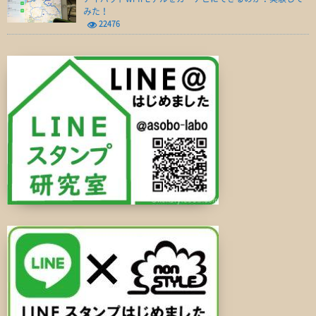
みた！
22476