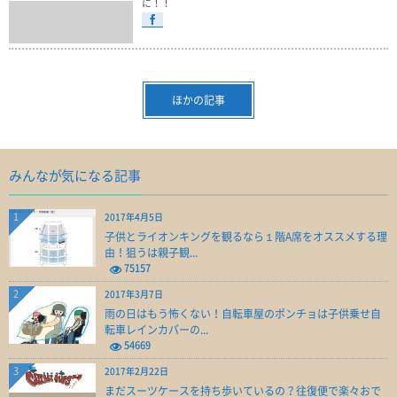
に！！
ほかの記事
みんなが気になる記事
1
2017年4月5日
子供とライオンキングを観るなら１階A席をオススメする理
由！狙うは親子観...
75157
2
2017年3月7日
雨の日はもう怖くない！自転車屋のポンチョは子供乗せ自
転車レインカバーの...
54669
3
2017年2月22日
まだスーツケースを持ち歩いているの？往復便で楽々おで