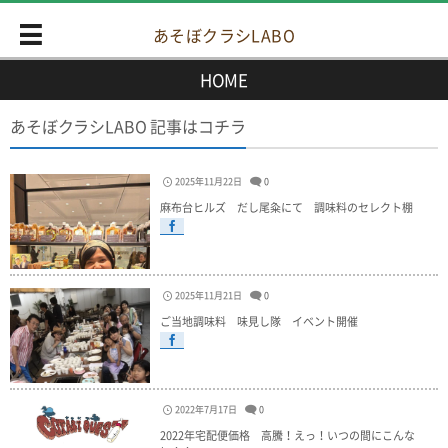
あそぼクラシLABO
HOME
あそぼクラシLABO 記事はコチラ
2025年11月22日
0
麻布台ヒルズ だし尾粂にて 調味料のセレクト棚
2025年11月21日
0
ご当地調味料 味見し隊 イベント開催
2022年7月17日
0
2022年宅配便価格 高騰！えっ！いつの間にこんな