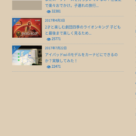
で楽々おでかけ。子連れの旅行...
32381
4
2017年4月3日
2才と楽しむ劇団四季のライオンキング 子ども
と最後まで楽しく見るため...
25771
5
2017年7月22日
アイパッドwi-fiモデルをカーナビにできるの
か？実験してみた！
22471