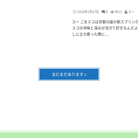
2018年1月27日
0
4913
スー
スー ごまスコは京都の道の駅スプリン
スコの辛味と深みが活きて好きなんだよな
しに立ち寄った際に...
まだまだあります♫