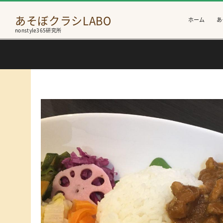
あそぼクラシLABO
ホーム
あ
nonstyle365研究所