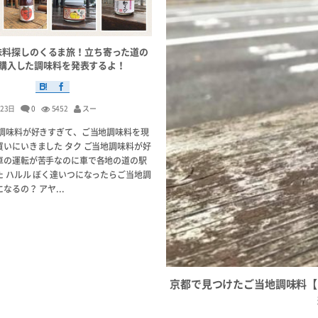
味料探しのくるま旅！立ち寄った道の
購入した調味料を発表するよ！
月23日
0
5452
スー
地調味料が好きすぎて、ご当地調味料を現
買いにいきました タク ご当地調味料が好
車の運転が苦手なのに車で各地の道の駅
た ハルル ぼく達いつになったらご当地調
なるの？ アヤ...
京都で見つけたご当地調味料【