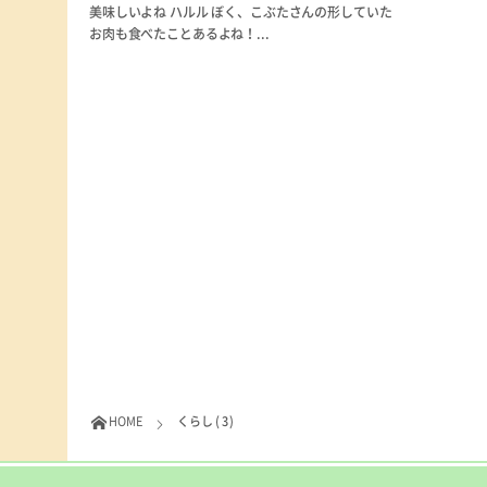
美味しいよね ハルル ぼく、こぶたさんの形していた
お肉も食べたことあるよね！...
HOME
くらし ( 3 )