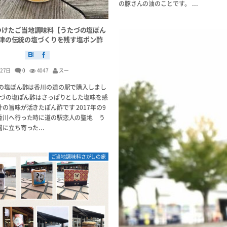
の豚さんの油のことです。 ...
つけたご当地調味料【うたづの塩ぽん
津の伝統の塩づくりを残す塩ポン酢
月27日
0
4047
スー
づの塩ぽん酢は香川の道の駅で購入しまし
うたづの塩ぽん酢はさっぱりとした塩味を感
の旨味が活きたぽん酢です 2017年の9
香川へ行った時に道の駅恋人の聖地 う
に立ち寄った...
ご当地調味料さがしの旅