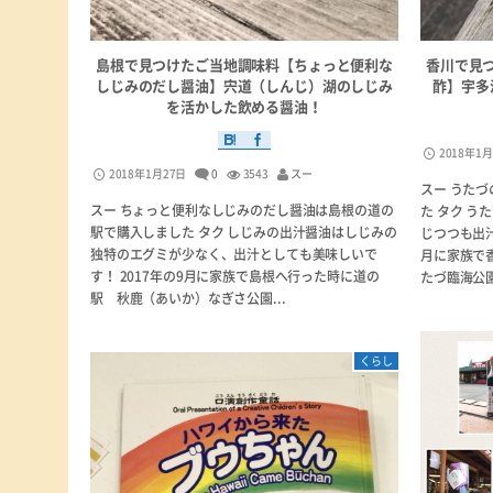
島根で見つけたご当地調味料【ちょっと便利な
香川で見
しじみのだし醤油】宍道（しんじ）湖のしじみ
酢】宇多
を活かした飲める醤油！
2018年1
2018年1月27日
0
3543
スー
スー うた
スー ちょっと便利なしじみのだし醤油は島根の道の
た タク 
駅で購入しました タク しじみの出汁醤油はしじみの
じつつも出汁
独特のエグミが少なく、出汁としても美味しいで
月に家族で
す！ 2017年の9月に家族で島根へ行った時に道の
たづ臨海公園
駅 秋鹿（あいか）なぎさ公園...
くらし