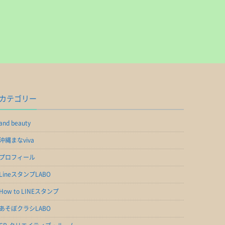
カテゴリー
and beauty
沖縄まなviva
プロフィール
LineスタンプLABO
How to LINEスタンプ
あそぼクラシLABO