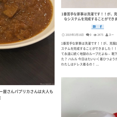
1番苦手な家事は洗濯です！！が、
なシステムを完成することができ
2019年3月16日
0
2475
スー
1番苦手な家事は洗濯です！！が、克服
ステムを完成することができました！！ 
て永遠に続く地獄のループだよね～ 靴
た？ ハルル 今日はたいいく着ひつよう
わたしはドレス着るの！ ...
ー屋さんパプリカさんは大人も
店