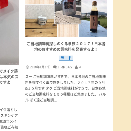
ご当地調味料探しのくるま旅２０１７！日本各
地のおすすめの調味料を発表するよ！
2018年1月27日
1
3327
スー
でメイク落
には本気のス
スー ご当地調味料がすきで、日本各地のご当地調味
ですよ
料を探すべく車で旅をしました。２０１７年の９月
&１０月です タク ご当地調味料がすきで、日本各地
のご当地調味料を１５０種類ほど集めました。 ハル
ル ぼく達ご当地調...
イク落とし
のスキンケア
018年メイ
ば皆様ご存知