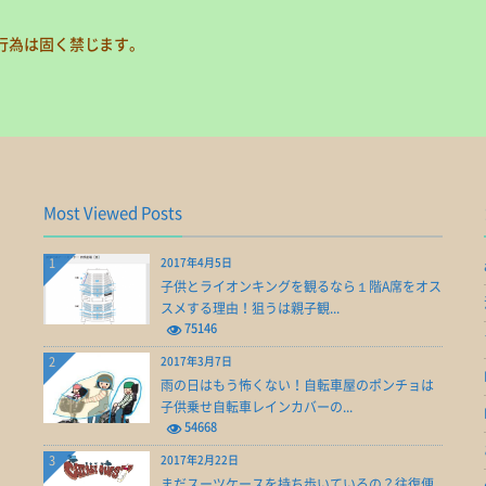
行為は固く禁じます。
Most Viewed Posts
1
2017年4月5日
子供とライオンキングを観るなら１階A席をオス
スメする理由！狙うは親子観...
75146
2
2017年3月7日
雨の日はもう怖くない！自転車屋のポンチョは
子供乗せ自転車レインカバーの...
54668
3
2017年2月22日
まだスーツケースを持ち歩いているの？往復便