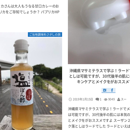
リカさんは大人もうなる甘口カレーのお
リカをご存知でしょうか？ パプリカHP
ご当地調味料さがしの旅
沖縄県マサミテラスで学ぶ！ラード
としは可能ですが、30代後半の肌
キンケアとメイクをがおススメ
2019年1月15日
1
9049
スー
沖縄県マサミテラスで学ぶ！ラードでメ
は可能ですが、30代後半の肌には本気
とメイクをがおススメですよ スーザン 2
ク落としはラードでした ラードといえ