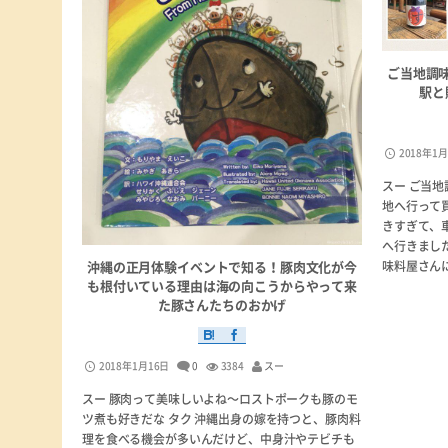
ご当地調
駅と
2018年1
スー ご当
地へ行って
きすぎて、
へ行きまし
味料屋さんに
沖縄の正月体験イベントで知る！豚肉文化が今
も根付いている理由は海の向こうからやって来
た豚さんたちのおかげ
2018年1月16日
0
3384
スー
スー 豚肉って美味しいよね〜ロストポークも豚のモ
ツ煮も好きだな タク 沖縄出身の嫁を持つと、豚肉料
理を食べる機会が多いんだけど、中身汁やテビチも