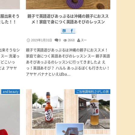
克服出来そう
親子で英語遊びあっぷるは沖縄の親子におスス
ました！！
メ！家庭で身につく英語あそびのレッスン
2019年1月31日
0
2668
スー
出来そうなシ
親子で英語遊びあっぷるは沖縄の親子におススメ！
スー 洗濯っ
家庭で身につく英語あそびのレッスン スー 親子英語
下どこいっ
あそびあっぷるのレッスンに行ってきましたよ え
だよ アヤヤ
っ！英語あそび？ ハルル あっぷるぼくも行きたい！
アヤヤ バナナといえばba...
and beauty
ご当地調味料さがしの旅