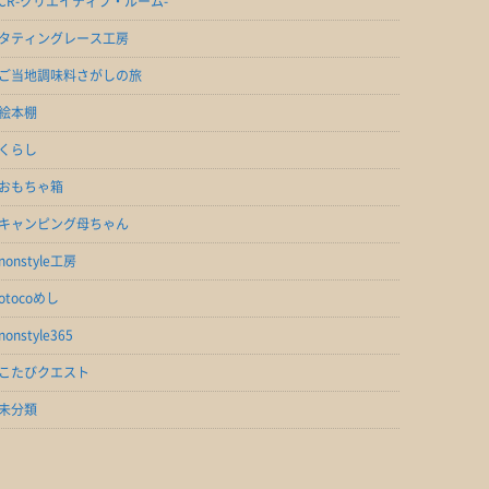
CR-クリエイティブ・ルーム-
タティングレース工房
ご当地調味料さがしの旅
絵本棚
くらし
おもちゃ箱
キャンピング母ちゃん
nonstyle工房
otocoめし
nonstyle365
こたびクエスト
未分類