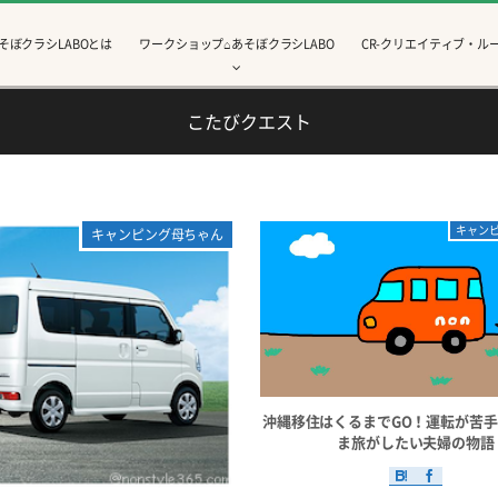
そぼクラシLABOとは
ワークショップ⌂あそぼクラシLABO
CR-クリエイティブ・ルー
こたびクエスト
キャン
キャンピング母ちゃん
沖縄移住はくるまでGO！運転が苦
ま旅がしたい夫婦の物語