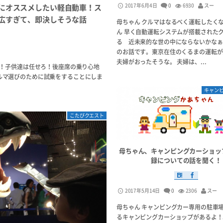
2017年6月4日
0
6930
スー
にオススメしたい軽自動車！ス
広すぎて、即決しそうな話
母ちゃん クルマはなるべく運転したくな
ん 早く自動運転システムが搭載された
る 近未来的な世の中にならないかなぁ
のお話です。東京在住のくるまの運転が
夫婦がおったそうな。 夫婦は、...
う！子供達は任せろ！後座席の乗り心地
ルマ選びのために試乗をすることにしま
キャン
こたびクエスト
母ちゃん、キャンピングカーショッ
録についての話を聞く！
2017年5月14日
0
2306
スー
母ちゃん キャンピングカー専用の駐車
るキャンピングカーショップがあるよ！