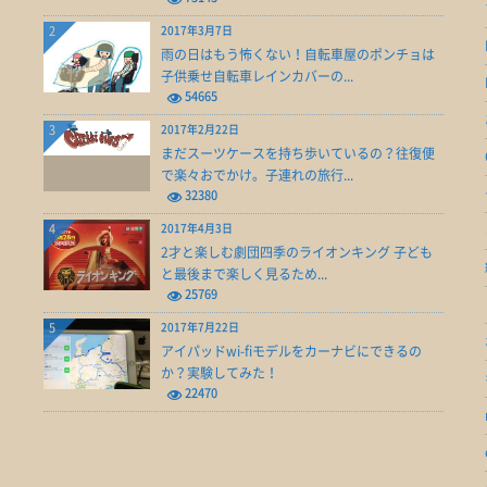
2
2017年3月7日
雨の日はもう怖くない！自転車屋のポンチョは
子供乗せ自転車レインカバーの...
54665
3
2017年2月22日
まだスーツケースを持ち歩いているの？往復便
で楽々おでかけ。子連れの旅行...
32380
4
2017年4月3日
2才と楽しむ劇団四季のライオンキング 子ども
と最後まで楽しく見るため...
25769
5
2017年7月22日
アイパッドwi-fiモデルをカーナビにできるの
か？実験してみた！
22470