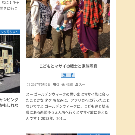
 なに！キャ
聞きに行こ
ピング母ちゃん
こどもとマサイの戦士と家族写真
2017年5月5日
2
4658
スー
スー ゴールデンウィークの思い出はマサイ族に会っ
ャンピング
たことかな タク ちなみに、アフリカへは行ったこと
かもしれな
ないですよ ゴールデンウィークに、こども達と埼玉
県にある西武ゆうえんちへ行くとマサイ族に会えた
んです！ 2013年、201...