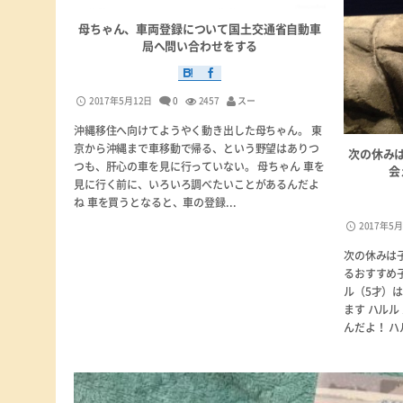
母ちゃん、車両登録について国土交通省自動車
局へ問い合わせをする
2017年5月12日
0
2457
スー
沖縄移住へ向けてようやく動き出した母ちゃん。 東
京から沖縄まで車移動で帰る、という野望はありつ
次の休み
つも、肝心の車を見に行っていない。 母ちゃん 車を
会
見に行く前に、いろいろ調べたいことがあるんだよ
ね 車を買うとなると、車の登録...
2017年5
次の休みは
るおすすめ
ル（5才）
ます ハル
んだよ！ ハル