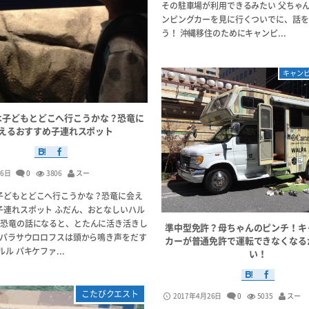
その駐車場が利用できるみたい 父ちゃん
ンピングカーを見に行くついでに、話を
う！ 沖縄移住のためにキャンピ...
キャン
は子どもとどこへ行こうかな？恐竜に
えるおすすめ子連れスポット
月6日
0
3806
スー
子どもとどこへ行こうかな？恐竜に会え
子連れスポット ふだん、おとなしいハル
は恐竜の話になると、とたんに活き活きし
準中型免許？母ちゃんのピンチ！キ
ル パラサウロロフスは頭から鳴き声をだす
カーが普通免許で運転できなくなる
ル パキケファ...
い！
こたびクエスト
2017年4月26日
0
5035
スー