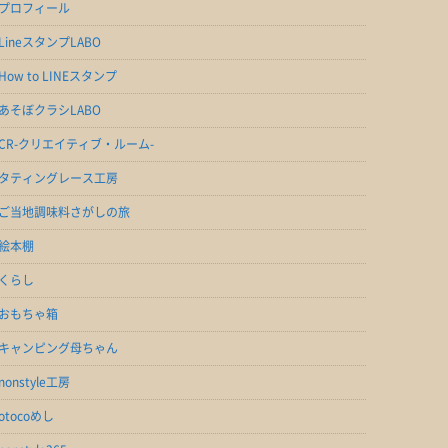
プロフィール
LineスタンプLABO
How to LINEスタンプ
あそぼクラシLABO
CR-クリエイティブ・ルーム-
タティングレース工房
ご当地調味料さがしの旅
絵本棚
くらし
おもちゃ箱
キャンピング母ちゃん
nonstyle工房
otocoめし