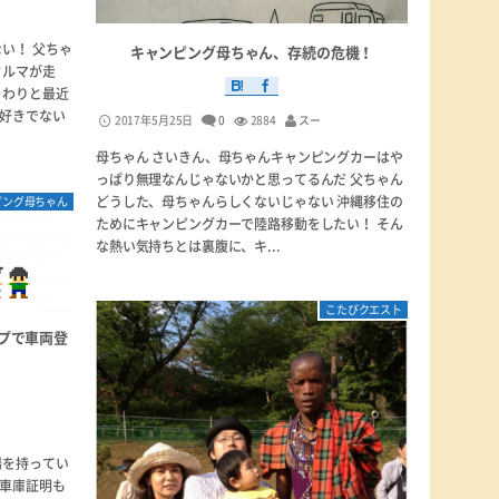
い！ 父ちゃ
キャンピング母ちゃん、存続の危機！
クルマが走
 わりと最近
好きでない
2017年5月25日
0
2884
スー
母ちゃん さいきん、母ちゃんキャンピングカーはや
っぱり無理なんじゃないかと思ってるんだ 父ちゃん
どうした、母ちゃんらしくないじゃない 沖縄移住の
ピング母ちゃん
ためにキャンピングカーで陸路移動をしたい！ そん
な熱い気持ちとは裏腹に、キ...
こたびクエスト
プで車両登
場を持ってい
車庫証明も