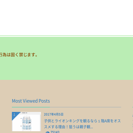
行為は固く禁じます。
Most Viewed Posts
1
2017年4月5日
子供とライオンキングを観るなら１階A席をオス
スメする理由！狙うは親子観...
75143