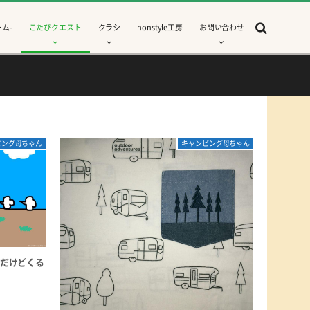
ム-
こたびクエスト
クラシ
nonstyle工房
お問い合わせ
ピング母ちゃん
キャンピング母ちゃん
手だけどくる