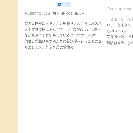
2017年2月19日
2017年2月19日
0
4051
スー
こどもになって
雪の日以外にも使いたい欲張りさんママにオスス
わ、こどもとお
メ！雪遊び用に選んだブーツ 雪がめったに降ら
ちのスーです。
ない東京で子育てをしているスーです。 今度、子
学旅行の時に長
供達と雪遊びをするために新潟県へ行くことにな
経験は本当に少な
りましたが、外歩き用に雪用の...