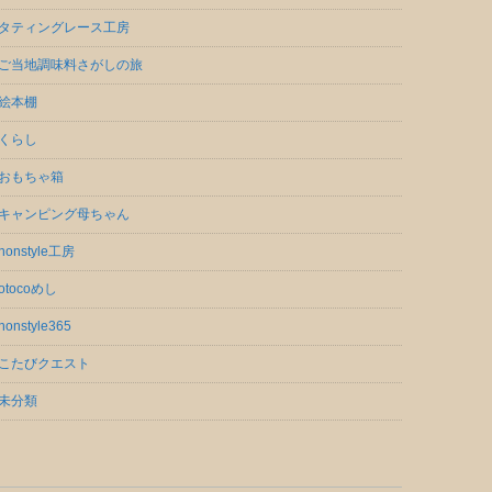
タティングレース工房
ご当地調味料さがしの旅
絵本棚
くらし
おもちゃ箱
キャンピング母ちゃん
nonstyle工房
otocoめし
nonstyle365
こたびクエスト
未分類