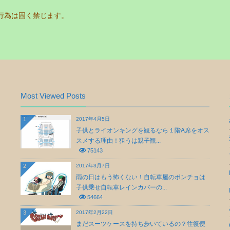
行為は固く禁じます。
Most Viewed Posts
1
2017年4月5日
子供とライオンキングを観るなら１階A席をオス
スメする理由！狙うは親子観...
75143
2
2017年3月7日
雨の日はもう怖くない！自転車屋のポンチョは
子供乗せ自転車レインカバーの...
54664
3
2017年2月22日
まだスーツケースを持ち歩いているの？往復便