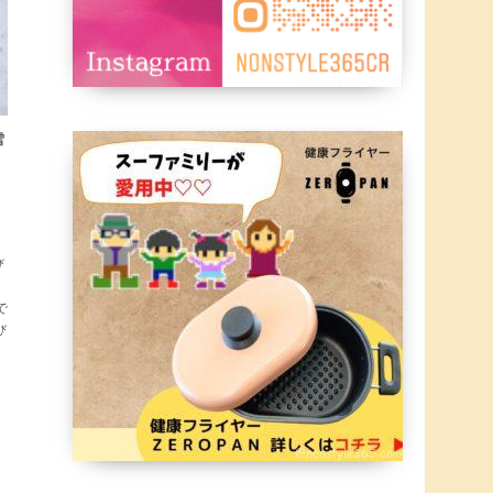
雪
び
こ
で
び