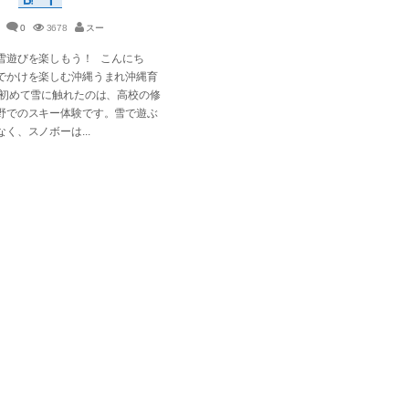
0
3678
スー
雪遊びを楽しもう！ こんにち
でかけを楽しむ沖縄うまれ沖縄育
 初めて雪に触れたのは、高校の修
野でのスキー体験です。雪で遊ぶ
く、スノボーは...