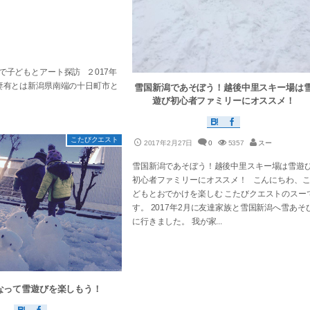
子どもとアート探訪 ２017年
妻有とは新潟県南端の十日町市と
雪国新潟であそぼう！越後中里スキー場は
遊び初心者ファミリーにオススメ！
こたびクエスト
2017年2月27日
0
5357
スー
雪国新潟であそぼう！越後中里スキー場は雪遊
初心者ファミリーにオススメ！ こんにちわ、
どもとおでかけを楽しむ こたびクエストのスー
す。 2017年2月に友達家族と雪国新潟へ雪あそ
に行きました。 我が家...
なって雪遊びを楽しもう！