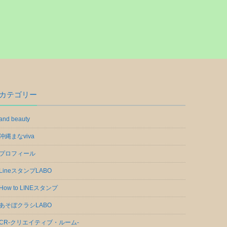
カテゴリー
and beauty
沖縄まなviva
プロフィール
LineスタンプLABO
How to LINEスタンプ
あそぼクラシLABO
CR-クリエイティブ・ルーム-