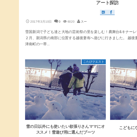
アート探訪
2017年3月10日
0
6020
スー
雪国新潟で子ども達と大地の芸術祭の里を楽しむ！農舞台&キナーレで
２月、新潟県の南部に位置する越後妻有へ遊びに行きました。 越後
津南町の一帯...
こたびクエスト
雪の日以外にも使いたい欲張りさんママにオ
こどもに
ススメ！雪遊び用に選んだブーツ